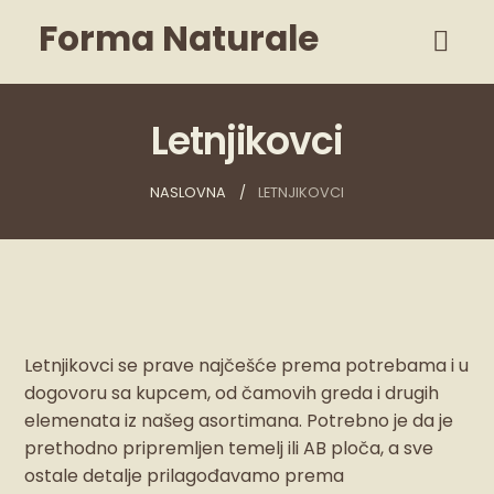
Forma Naturale
Letnjikovci
NASLOVNA
LETNJIKOVCI
Letnjikovci se prave najčešće prema potrebama i u
dogovoru sa kupcem, od čamovih greda i drugih
elemenata iz našeg asortimana. Potrebno je da je
prethodno pripremljen temelj ili AB ploča, a sve
ostale detalje prilagođavamo prema