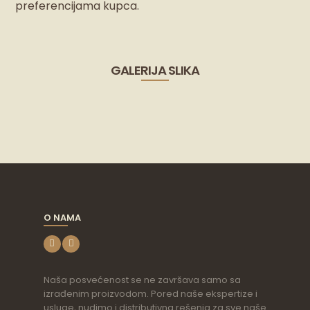
preferencijama kupca.
GALERIJA SLIKA
O NAMA
Naša posvećenost se ne završava samo sa
izrađenim proizvodom. Pored naše ekspertize i
usluge, nudimo i distributivna rešenja za sve naše